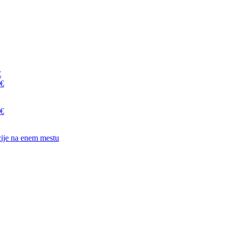
€
 €
 €
cije na enem mestu