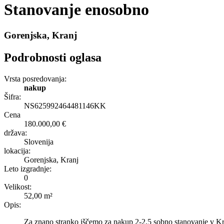
Stanovanje enosobno
Gorenjska, Kranj
Podrobnosti oglasa
Vrsta posredovanja:
nakup
Šifra:
NS625992464481146KK
Cena
180.000,00 €
država:
Slovenija
lokacija:
Gorenjska, Kranj
Leto izgradnje:
0
Velikost:
52,00 m²
Opis:
Za znano stranko iščemo za nakup 2-2,5 sobno stanovanje v Kr