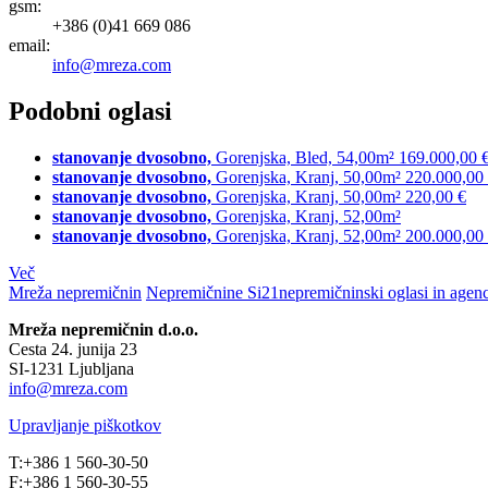
gsm:
+386 (0)41 669 086
email:
info@mreza.com
Podobni oglasi
stanovanje dvosobno,
Gorenjska, Bled,
54,00m²
169.000,00 
stanovanje dvosobno,
Gorenjska, Kranj,
50,00m²
220.000,00
stanovanje dvosobno,
Gorenjska, Kranj,
50,00m²
220,00 €
stanovanje dvosobno,
Gorenjska, Kranj,
52,00m²
stanovanje dvosobno,
Gorenjska, Kranj,
52,00m²
200.000,00
Več
Mreža nepremičnin
Nepremičnine Si21
nepremičninski oglasi in agen
Mreža nepremičnin d.o.o.
Cesta 24. junija 23
SI-1231 Ljubljana
info@mreza.com
Upravljanje piškotkov
T:+386 1 560-30-50
F:+386 1 560-30-55