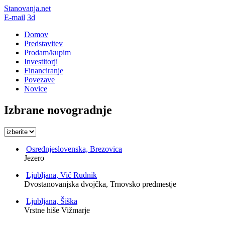
Stanovanja.net
E-mail
3d
Domov
Predstavitev
Prodam/kupim
Investitorji
Financiranje
Povezave
Novice
Izbrane novogradnje
Osrednjeslovenska, Brezovica
Jezero
Ljubljana, Vič Rudnik
Dvostanovanjska dvojčka, Trnovsko predmestje
Ljubljana, Šiška
Vrstne hiše Vižmarje